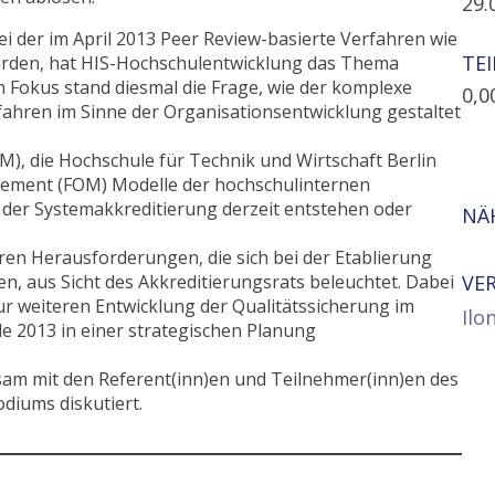
29.
i der im April 2013 Peer Review-basierte Verfahren wie
TE
 wurden, hat HIS-Hochschulentwicklung das Thema
 Fokus stand diesmal die Frage, wie der komplexe
0,0
ahren im Sinne der Organisationsentwicklung gestaltet
M), die Hochschule für Technik und Wirtschaft Berlin
ement (FOM) Modelle der hochschulinternen
 der Systemakkreditierung derzeit entstehen oder
NÄ
en Herausforderungen, die sich bei der Etablierung
, aus Sicht des Akkreditierungsrats beleuchtet. Dabei
VE
r weiteren Entwicklung der Qualitätssicherung im
Ilo
e 2013 in einer strategischen Planung
am mit den Referent(inn)en und Teilnehmer(inn)en des
iums diskutiert.