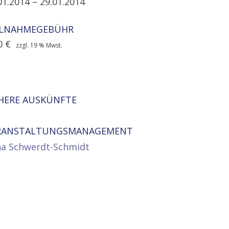
01.2014
– 29.01.2014
ILNAHMEGEBÜHR
0
€
zzgl. 19 % Mwst.
HERE AUSKÜNFTE
RANSTALTUNGSMANAGEMENT
na Schwerdt-Schmidt