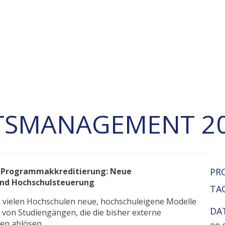
TSMANAGEMENT 2
r Programmakkreditierung: Neue
PR
und Hochschulsteuerung
TA
n vielen Hochschulen neue, hochschuleigene Modelle
DA
 von Studiengängen, die die bisher externe
en ablösen.