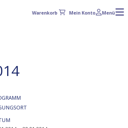
Warenkorb
Mein Konto
Menü
014
OGRAMM
GUNGSORT
TUM