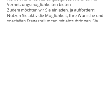
Vernetzungsmöglichkeiten bieten.
Zudem möchten wir Sie einladen, ja auffordern:
Nutzen Sie aktiv die Möglichkeit, Ihre Wünsche und
speziellen Fragestellungen mit einzubringen. Sie
wissen am besten, was Sie umtreibt, interessiert
oder auch was Sie mit Ihren Kolleg:innen aus Ihrer
Praxis teilen möchten.
Der Teilnahmebetrag des Forums beträgt 580,00
Euro inkl. Ust.
Wir freuen uns auf Sie!
Tagungsdokumentation
BGH-Beschluss vom 13.05.2025 zu Kundenanlagen –
aktueller Stand der Rechtslage und Ausblick in die